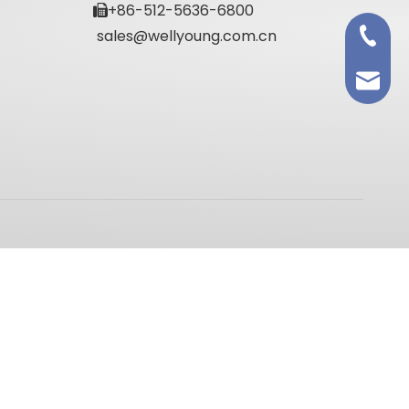
+86-512-5636-6800

sales@wellyoung.com.cn
+86-512
+86-51
sales@