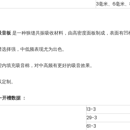
3毫米、6毫米、
吸音板
是一种狭缝共振吸收材料，由高密度面板制成，表面有凹
频谱选择强，中低频表现尤为出色。
空腔内填充吸音棉，对中高频有更好的吸音效果。
可以定制。
-开槽数据
：
13-3
29-3
61-3