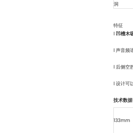
洞
特征
l
凹槽木
l 声音
l 后侧
l 设计
技术数据
133mm