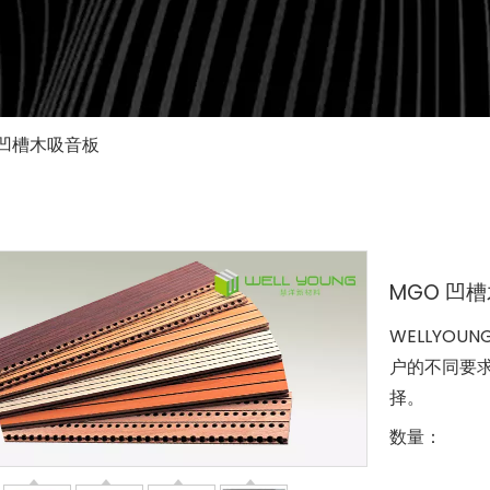
 凹槽木吸音板
MGO 凹
WELLYO
户的不同要
择。
数量：