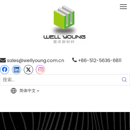

sales@wellyoung.com.cn

+86-512-5636-6811
简体中文