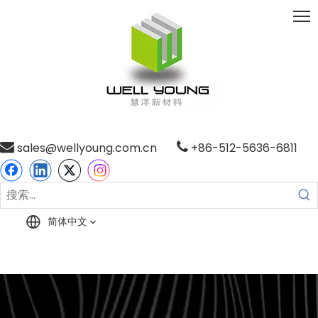

sales@wellyoung.com.cn

+86-512-5636-6811
简体中文